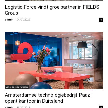
Logistic Force vindt groeipartner in FIELDS
Group
admin
-
04/01/2022
0
Alle persberichten
Amsterdamse technologiebedrijf Paazl
opent kantoor in Duitsland
admin
-
18/10/2018
0