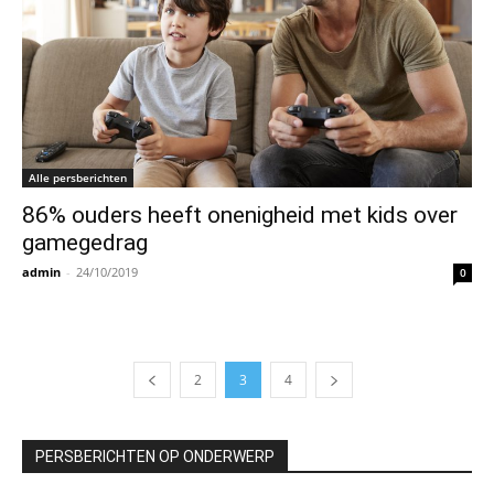
Alle persberichten
86% ouders heeft onenigheid met kids over
gamegedrag
admin
-
24/10/2019
0
2
3
4
PERSBERICHTEN OP ONDERWERP