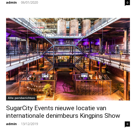
admin
-
06/01/2020
0
Alle persberichten
SugarCity Events nieuwe locatie van
internationale denimbeurs Kingpins Show
admin
-
13/12/2019
0