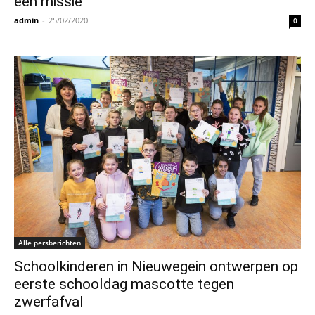
een missie
admin
-
25/02/2020
0
Alle persberichten
Schoolkinderen in Nieuwegein ontwerpen op
eerste schooldag mascotte tegen
zwerfafval