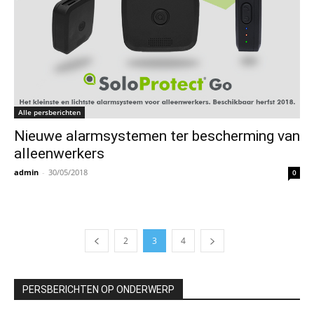
Alle persberichten
Nieuwe alarmsystemen ter bescherming van
alleenwerkers
admin
-
30/05/2018
0
2
3
4
PERSBERICHTEN OP ONDERWERP