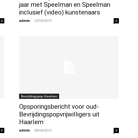
jaar met Speelman en Speelman
inclusief (video) kunstenaars
admin
-
23/04/2010
0
0
Bevrijdingspop Haarlem
Opsporingsbericht voor oud-
Bevrijdingspopvrijwilligers uit
Haarlem
admin
-
08/04/2010
0
0